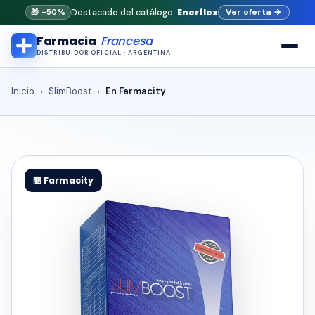
Enerflex
Ver oferta
→
Destacado del catálogo:
🎁 -50%
Farmacia
Francesa
DISTRIBUIDOR OFICIAL · ARGENTINA
Inicio
SlimBoost
En Farmacity
🏪 Farmacity