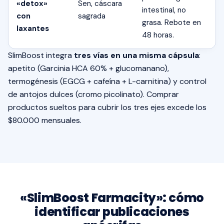
«detox»
Sen, cáscara
intestinal, no
con
sagrada
grasa. Rebote en
laxantes
48 horas.
SlimBoost integra
tres vías en una misma cápsula
:
apetito (Garcinia HCA 60% + glucomanano),
termogénesis (EGCG + cafeína + L-carnitina) y control
de antojos dulces (cromo picolinato). Comprar
productos sueltos para cubrir los tres ejes excede los
$80.000 mensuales.
«SlimBoost Farmacity»: cómo
identificar publicaciones