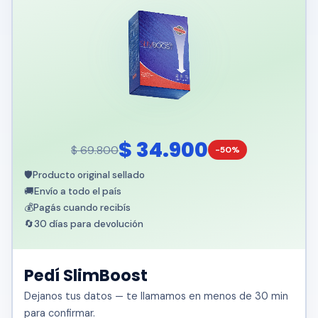
$ 34.900
$ 69.800
-50%
🛡️
Producto original sellado
🚚
Envío a todo el país
💰
Pagás cuando recibís
🔄
30 días para devolución
Pedí SlimBoost
Dejanos tus datos — te llamamos en menos de 30 min
para confirmar.