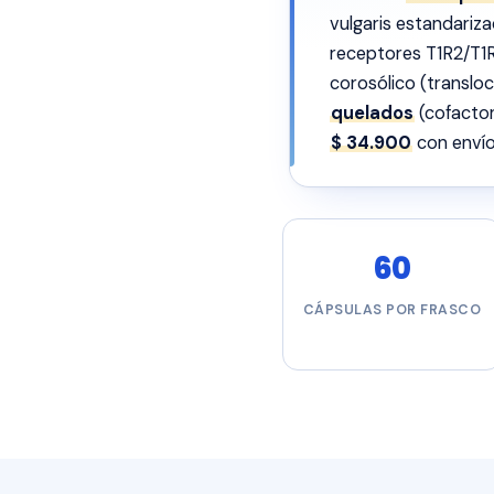
vulgaris estandariza
receptores T1R2/T1R
corosólico (translo
quelados
(cofactor
$ 34.900
con envío 
60
CÁPSULAS POR FRASCO