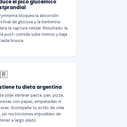
duce el pico glucémico
stprandial
gymnema bloquea la absorción
estinal de glucosa y la berberina
lera la captura celular. Resultado: la
va post-comida sube menos y baja
 caída brusca.
🇷
stiene tu dieta argentina
te pide eliminar pasta, pan, pizza,
anesas con papas, empanadas ni
turas. Acompaña tu estilo de vida
l, sin restricciones imposibles de
tener a largo plazo.