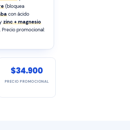
re
(bloquea
aba
con ácido
 y
zinc + magnesio
. Precio promocional:
$34.900
PRECIO PROMOCIONAL