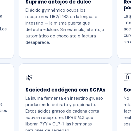
Suprime antojos de dulce
Re
po
El ácido gymnémico ocupa los
sa
La 
receptores T1R2/T1R3 en la lengua e
int
intestino — la misma puerta que
 Los
ace
detecta «dulce». Sin estímulo, el antojo
cur
automático de chocolate o factura
sin
desaparece.
🌿

Saciedad endógena con SCFAs
So
La inulina fermenta en intestino grueso
No 
ma
produciendo butirato y propionato.
mil
dios
Estos ácidos grasos de cadena corta
fac
activan receptores GPR41/43 que
rea
liberan PYY y GLP-1, las hormonas
sos
naturales de saciedad.