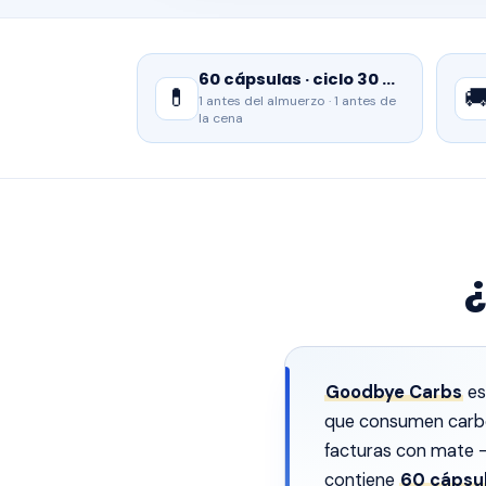
60 cápsulas · ciclo 30 días
💊

1 antes del almuerzo · 1 antes de
la cena
Goodbye Carbs
es
que consumen carbo
facturas con mate — 
contiene
60 cápsu