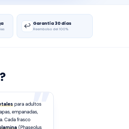
ga
Garantía 30 días
↩️
ias
Reembolso del 100%
?
etales
para adultos
papas, empanadas,
ta. Cada frasco
olamina
(Phaseolus