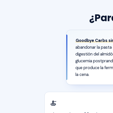
¿Par
Goodbye Carbs si
abandonar la pasta d
digestión del almidó
glucemia postprandi
que produce la ferm
la cena.
🍝