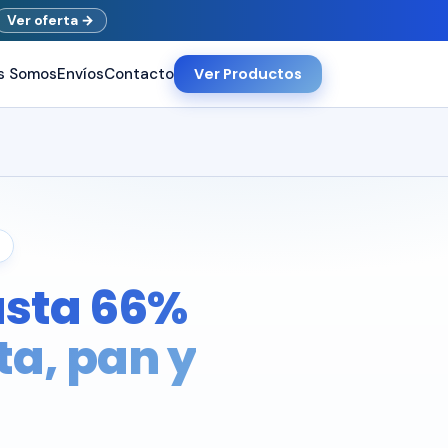
Ver oferta
→
s Somos
Envíos
Contacto
Ver Productos
asta 66%
ta, pan y