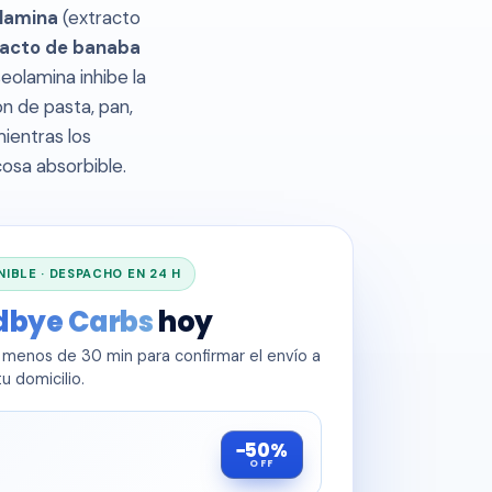
lamina
(extracto
racto de banaba
seolamina inhibe la
n de pasta, pan,
ientras los
cosa absorbible.
IBLE · DESPACHO EN 24 H
dbye Carbs
hoy
n menos de 30 min para confirmar el envío a
tu domicilio.
−50%
OFF