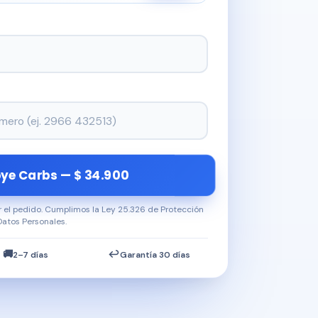
ye Carbs — $ 34.900
ar el pedido. Cumplimos la Ley 25.326 de Protección
Datos Personales.
🚚
↩️
2–7 días
Garantía 30 días