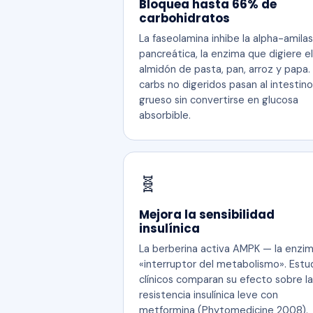
Bloquea hasta 66% de
carbohidratos
La faseolamina inhibe la alpha-amila
pancreática, la enzima que digiere el
almidón de pasta, pan, arroz y papa.
carbs no digeridos pasan al intestino
grueso sin convertirse en glucosa
absorbible.
🧬
Mejora la sensibilidad
insulínica
La berberina activa AMPK — la enzi
«interruptor del metabolismo». Estu
clínicos comparan su efecto sobre la
resistencia insulínica leve con
metformina (Phytomedicine 2008).