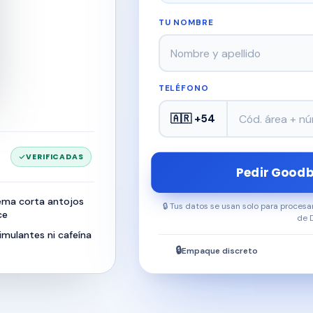
TU NOMBRE
TELÉFONO
🇦🇷 +54
VERIFICADAS
Pedir Goodb
ma corta antojos
🔒 Tus datos se usan solo para proces
ce
de 
imulantes ni cafeína
🔒
Empaque discreto