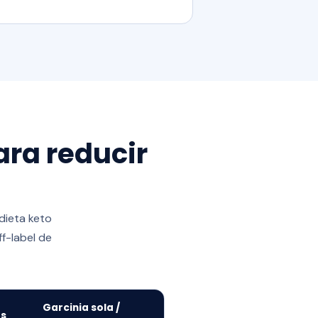
ara reducir
dieta keto
ff-label de
Garcinia sola /
s