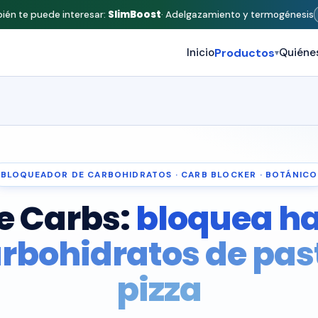
SlimBoost
ién te puede interesar:
· Adelgazamiento y termogénesis
Inicio
Productos
Quiéne
▾
BLOQUEADOR DE CARBOHIDRATOS · CARB BLOCKER · BOTÁNICO
e Carbs:
bloquea h
arbohidratos de pas
pizza