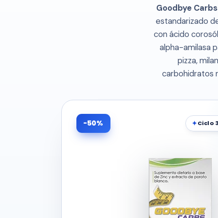
Goodbye Carbs
estandarizado de
con ácido corosól
alpha-amilasa p
pizza, mil
carbohidratos n
-50%
Ciclo 