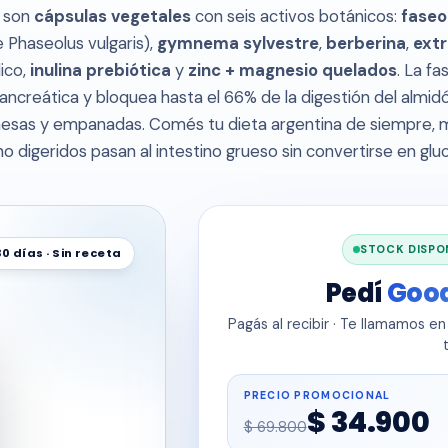
son
cápsulas vegetales
con seis activos botánicos:
faseo
 Phaseolus vulgaris),
gymnema sylvestre
,
berberina
,
ext
ico,
inulina prebiótica
y
zinc + magnesio quelados
. La fa
ancreática y bloquea hasta el 66% de la digestión del almidó
anesas y empanadas. Comés tu dieta argentina de siempre, m
o digeridos pasan al intestino grueso sin convertirse en glu
STOCK DISPON
30 días · Sin receta
Pedí
Goo
Pagás al recibir · Te llamamos e
PRECIO PROMOCIONAL
$ 34.900
$ 69.800