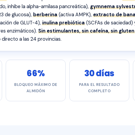
do, inhibe la alpha-amilasa pancreática),
gymnema sylvest
3 de glucosa),
berberina
(activa AMPK),
extracto de ban
cación de GLUT-4),
inulina prebiótica
(SCFAs de saciedad)
es enzimáticos).
Sin estimulantes, sin cafeína, sin gluten
directo a las 24 provincias.
66%
30 días
BLOQUEO MÁXIMO DE
PARA EL RESULTADO
ALMIDÓN
COMPLETO