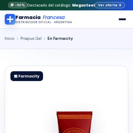
Megasteel
Ver oferta
→
Destacado del catálogo:
🎁 -50%
Farmacia
Francesa
DISTRIBUIDOR OFICIAL · ARGENTINA
Inicio
Priapus Gel
En Farmacity
🏪 Farmacity