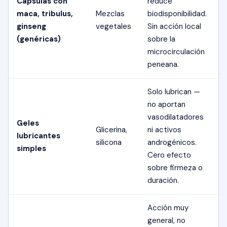
Cápsulas con
reduce
maca, tribulus,
Mezclas
biodisponibilidad.
ginseng
vegetales
Sin acción local
(genéricas)
sobre la
microcirculación
peneana.
Solo lubrican —
no aportan
vasodilatadores
Geles
Glicerina,
ni activos
lubricantes
silicona
androgénicos.
simples
Cero efecto
sobre firmeza o
duración.
Acción muy
general, no