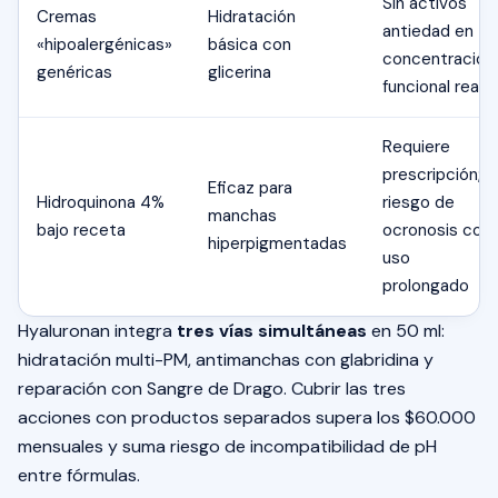
Sin activos
Cremas
Hidratación
antiedad en
«hipoalergénicas»
básica con
concentración
genéricas
glicerina
funcional real
Requiere
prescripción;
Eficaz para
Hidroquinona 4%
riesgo de
manchas
bajo receta
ocronosis con
hiperpigmentadas
uso
prolongado
Hyaluronan integra
tres vías simultáneas
en 50 ml:
hidratación multi-PM, antimanchas con glabridina y
reparación con Sangre de Drago. Cubrir las tres
acciones con productos separados supera los $60.000
mensuales y suma riesgo de incompatibilidad de pH
entre fórmulas.