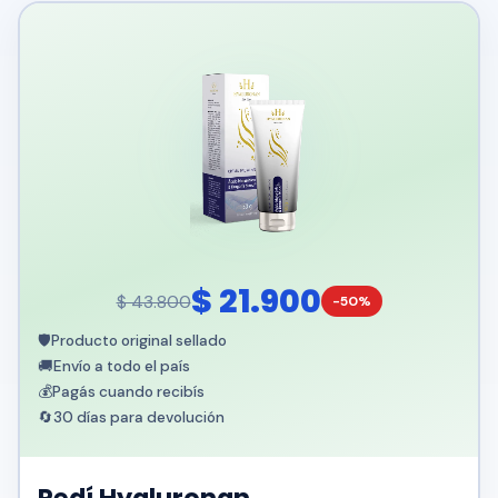
$ 21.900
$ 43.800
-50%
🛡️
Producto original sellado
🚚
Envío a todo el país
💰
Pagás cuando recibís
🔄
30 días para devolución