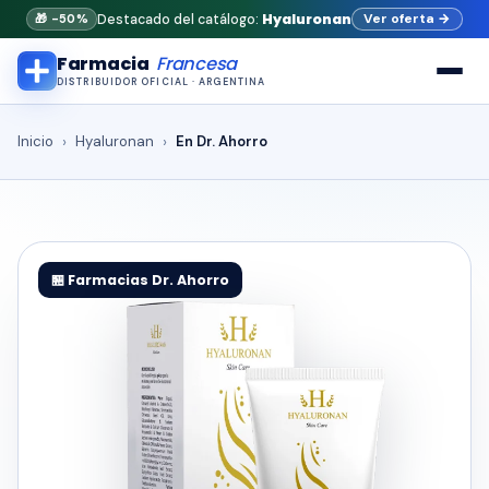
Hyaluronan
Ver oferta
→
Destacado del catálogo:
🎁 -50%
Farmacia
Francesa
DISTRIBUIDOR OFICIAL · ARGENTINA
Inicio
Hyaluronan
En Dr. Ahorro
🏪 Farmacias Dr. Ahorro