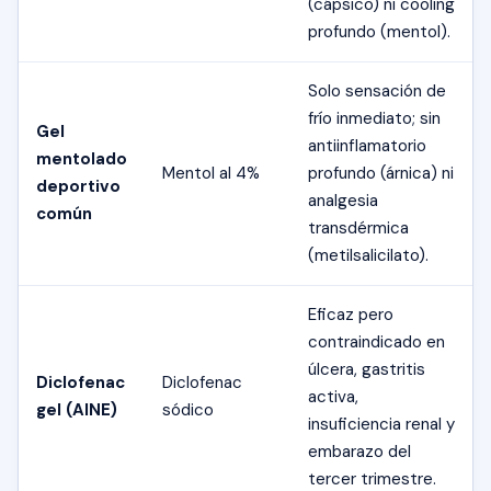
(cápsico) ni cooling
profundo (mentol).
Solo sensación de
frío inmediato; sin
Gel
antiinflamatorio
mentolado
Mentol al 4%
profundo (árnica) ni
deportivo
analgesia
común
transdérmica
(metilsalicilato).
Eficaz pero
contraindicado en
úlcera, gastritis
Diclofenac
Diclofenac
activa,
gel (AINE)
sódico
insuficiencia renal y
embarazo del
tercer trimestre.