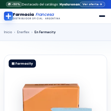
Hyaluronan
Ver oferta
→
Destacado del catálogo:
🎁 -50%
Farmacia
Francesa
DISTRIBUIDOR OFICIAL · ARGENTINA
Inicio
Enerflex
En Farmacity
🏪 Farmacity