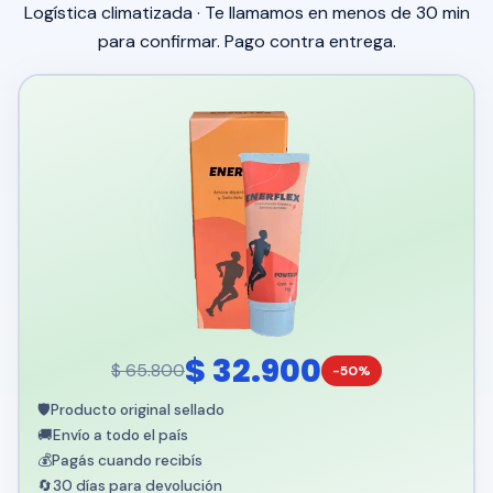
Logística climatizada · Te llamamos en menos de 30 min
para confirmar. Pago contra entrega.
$ 32.900
$ 65.800
-50%
🛡️
Producto original sellado
🚚
Envío a todo el país
💰
Pagás cuando recibís
🔄
30 días para devolución