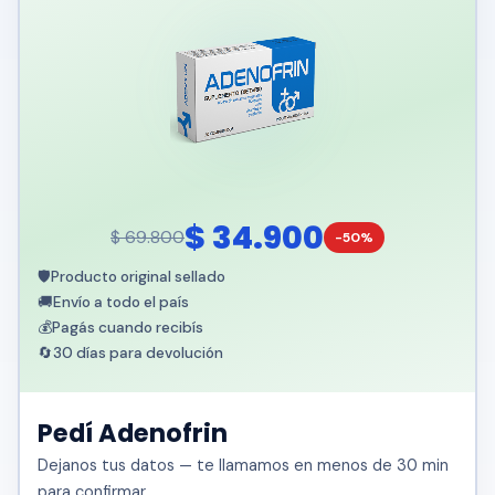
$ 34.900
$ 69.800
-50%
🛡️
Producto original sellado
🚚
Envío a todo el país
💰
Pagás cuando recibís
🔄
30 días para devolución
Pedí Adenofrin
Dejanos tus datos — te llamamos en menos de 30 min
para confirmar.